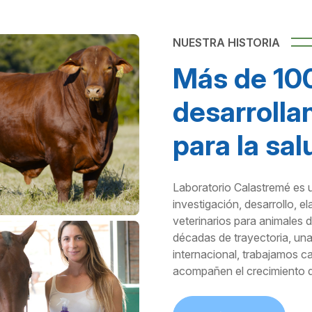
NUESTRA HISTORIA
Más de 10
desarrolla
para la sal
Laboratorio Calastremé es 
investigación, desarrollo, 
veterinarios para animales
décadas de trayectoria, una
internacional, trabajamos c
acompañen el crecimiento de